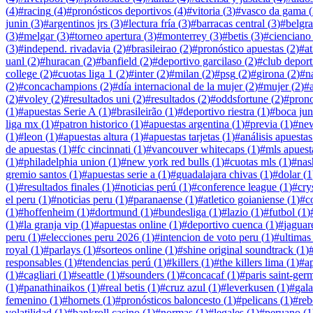
(
4
)
#
racing
(
4
)
#
pronósticos deportivos
(
4
)
#
vitoria
(
3
)
#
vasco da gama
(
junin
(
3
)
#
argentinos jrs
(
3
)
#
lectura fría
(
3
)
#
barracas central
(
3
)
#
belgr
(
3
)
#
melgar
(
3
)
#
torneo apertura
(
3
)
#
monterrey
(
3
)
#
betis
(
3
)
#
cienciano
(
3
)
#
independ. rivadavia
(
2
)
#
brasileirao
(
2
)
#
pronóstico apuestas
(
2
)
#
a
uanl
(
2
)
#
huracan
(
2
)
#
banfield
(
2
)
#
deportivo garcilaso
(
2
)
#
club deport
college
(
2
)
#
cuotas liga 1
(
2
)
#
inter
(
2
)
#
milan
(
2
)
#
psg
(
2
)
#
girona
(
2
)
#
n
(
2
)
#
concachampions
(
2
)
#
día internacional de la mujer
(
2
)
#
mujer
(
2
)
#
(
2
)
#
voley
(
2
)
#
resultados uni
(
2
)
#
resultados
(
2
)
#
oddsfortune
(
2
)
#
prono
(
1
)
#
apuestas Serie A
(
1
)
#
brasileirão
(
1
)
#
deportivo riestra
(
1
)
#
boca jun
liga mx
(
1
)
#
patron historico
(
1
)
#
apuestas argentina
(
1
)
#
previa
(
1
)
#
new
(
1
)
#
leon
(
1
)
#
apuestas altura
(
1
)
#
apuestas tarjetas
(
1
)
#
análisis apuestas
de apuestas
(
1
)
#
fc cincinnati
(
1
)
#
vancouver whitecaps
(
1
)
#
mls apuest
(
1
)
#
philadelphia union
(
1
)
#
new york red bulls
(
1
)
#
cuotas mls
(
1
)
#
nas
gremio santos
(
1
)
#
apuestas serie a
(
1
)
#
guadalajara chivas
(
1
)
#
dolar
(
1
(
1
)
#
resultados finales
(
1
)
#
noticias perú
(
1
)
#
conference league
(
1
)
#
cry
el peru
(
1
)
#
noticias peru
(
1
)
#
paranaense
(
1
)
#
atletico goianiense
(
1
)
#
c
(
1
)
#
hoffenheim
(
1
)
#
dortmund
(
1
)
#
bundesliga
(
1
)
#
lazio
(
1
)
#
futbol
(
1
)
(
1
)
#
la granja vip
(
1
)
#
apuestas online
(
1
)
#
deportivo cuenca
(
1
)
#
jaguar
peru
(
1
)
#
elecciones peru 2026
(
1
)
#
intencion de voto peru
(
1
)
#
ultimas
royal
(
1
)
#
parlays
(
1
)
#
sorteos online
(
1
)
#
shine original soundtrack
(
1
)
responsables
(
1
)
#
tendencias perú
(
1
)
#
killers
(
1
)
#
the killers lima
(
1
)
#
a
(
1
)
#
cagliari
(
1
)
#
seattle
(
1
)
#
sounders
(
1
)
#
concacaf
(
1
)
#
paris saint-ger
(
1
)
#
panathinaikos
(
1
)
#
real betis
(
1
)
#
cruz azul
(
1
)
#
leverkusen
(
1
)
#
gala
femenino
(
1
)
#
hornets
(
1
)
#
pronósticos baloncesto
(
1
)
#
pelicans
(
1
)
#
reb
volatilidad
(
1
)
#
bankroll casino
(
1
)
#
normas
(
1
)
#
legales
(
1
)
#
peruano
(
1