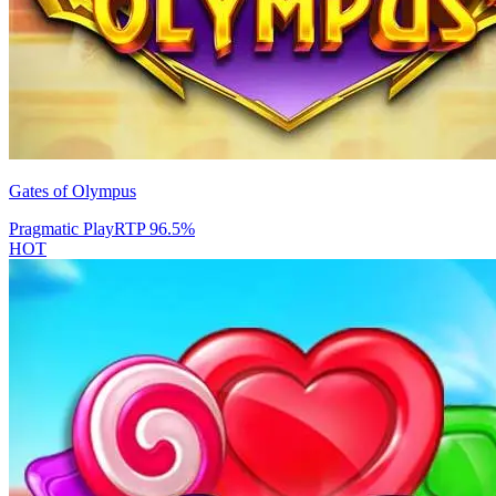
Gates of Olympus
Pragmatic Play
RTP
96.5
%
HOT