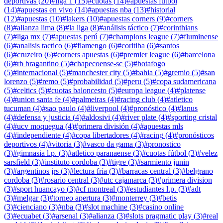
deportivas
(
20
)
#
liga 1
(
15
)
#
cuotas
(
14
)
#
apuestas futbol
(
14
)
#
apuestas en vivo
(
14
)
#
apuestas nba
(
13
)
#
historial
(
12
)
#
apuestas
(
10
)
#
lakers
(
10
)
#
apuestas corners
(
9
)
#
corners
(
8
)
#
alianza lima
(
8
)
#
la liga
(
8
)
#
análisis táctico
(
7
)
#
corinthians
(
7
)
#
liga mx
(
7
)
#
apuestas perú
(
7
)
#
champions league
(
7
)
#
fluminense
(
6
)
#
analisis tactico
(
6
)
#
flamengo
(
6
)
#
coritiba
(
6
)
#
santos
(
6
)
#
cruzeiro
(
6
)
#
corners apuestas
(
6
)
#
premier league
(
6
)
#
barcelona
(
6
)
#
rb bragantino
(
5
)
#
chapecoense-sc
(
5
)
#
botafogo
(
5
)
#
internacional
(
5
)
#
manchester city
(
5
)
#
bahia
(
5
)
#
gremio
(
5
)
#
san
lorenzo
(
5
)
#
remo
(
5
)
#
probabilidad
(
5
)
#
peru
(
5
)
#
copa sudamericana
(
5
)
#
celtics
(
5
)
#
cuotas baloncesto
(
5
)
#
europa league
(
4
)
#
platense
(
4
)
#
union santa fe
(
4
)
#
palmeiras
(
4
)
#
racing club
(
4
)
#
atletico
tucuman
(
4
)
#
sao paulo
(
4
)
#
liverpool
(
4
)
#
pronóstico
(
4
)
#
lanus
(
4
)
#
defensa y justicia
(
4
)
#
aldosivi
(
4
)
#
river plate
(
4
)
#
sporting cristal
(
4
)
#
ucv moquegua
(
4
)
#
primera división
(
4
)
#
apuestas mls
(
4
)
#
independiente
(
4
)
#
copa libertadores
(
4
)
#
racing
(
4
)
#
pronósticos
deportivos
(
4
)
#
vitoria
(
3
)
#
vasco da gama
(
3
)
#
pronostico
(
3
)
#
gimnasia l.p.
(
3
)
#
atletico paranaense
(
3
)
#
cuotas fútbol
(
3
)
#
velez
sarsfield
(
3
)
#
instituto cordoba
(
3
)
#
tigre
(
3
)
#
sarmiento junin
(
3
)
#
argentinos jrs
(
3
)
#
lectura fría
(
3
)
#
barracas central
(
3
)
#
belgrano
cordoba
(
3
)
#
rosario central
(
3
)
#
utc cajamarca
(
3
)
#
primera division
(
3
)
#
sport huancayo
(
3
)
#
cf montreal
(
3
)
#
estudiantes l.p.
(
3
)
#
adt
(
3
)
#
melgar
(
3
)
#
torneo apertura
(
3
)
#
monterrey
(
3
)
#
betis
(
3
)
#
cienciano
(
3
)
#
nba
(
3
)
#
slot machine
(
3
)
#
casino online
(
3
)
#
ecuabet
(
3
)
#
arsenal
(
3
)
#
alianza
(
3
)
#
slots pragmatic play
(
3
)
#
real