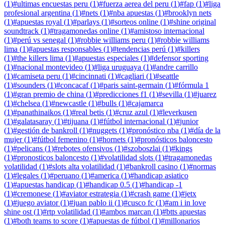
(
1
)
#
ultimas encuestas peru
(
1
)
#
fuerza aerea del peru
(
1
)
#
fap
(
1
)
#
liga
profesional argentina
(
1
)
#
nets
(
1
)
#
nba apuestas
(
1
)
#
brooklyn nets
(
1
)
#
apuestas royal
(
1
)
#
parlays
(
1
)
#
sorteos online
(
1
)
#
shine original
soundtrack
(
1
)
#
tragamonedas online
(
1
)
#
amistoso internacional
(
1
)
#
perú vs senegal
(
1
)
#
robbie williams peru
(
1
)
#
robbie williams
lima
(
1
)
#
apuestas responsables
(
1
)
#
tendencias perú
(
1
)
#
killers
(
1
)
#
the killers lima
(
1
)
#
apuestas especiales
(
1
)
#
defensor sporting
(
1
)
#
nacional montevideo
(
1
)
#
liga uruguaya
(
1
)
#
andre carrillo
(
1
)
#
camiseta peru
(
1
)
#
cincinnati
(
1
)
#
cagliari
(
1
)
#
seattle
(
1
)
#
sounders
(
1
)
#
concacaf
(
1
)
#
paris saint-germain
(
1
)
#
fórmula 1
(
1
)
#
gran premio de china
(
1
)
#
predicciones f1
(
1
)
#
sevilla
(
1
)
#
juarez
(
1
)
#
chelsea
(
1
)
#
newcastle
(
1
)
#
bulls
(
1
)
#
cajamarca
(
1
)
#
panathinaikos
(
1
)
#
real betis
(
1
)
#
cruz azul
(
1
)
#
leverkusen
(
1
)
#
galatasaray
(
1
)
#
tijuana
(
1
)
#
fútbol internacional
(
1
)
#
junior
(
1
)
#
gestión de bankroll
(
1
)
#
nuggets
(
1
)
#
pronóstico nba
(
1
)
#
día de la
mujer
(
1
)
#
fútbol femenino
(
1
)
#
hornets
(
1
)
#
pronósticos baloncesto
(
1
)
#
pelicans
(
1
)
#
rebotes ofensivos
(
1
)
#
szoboszlai
(
1
)
#
kings
(
1
)
#
pronosticos baloncesto
(
1
)
#
volatilidad slots
(
1
)
#
tragamonedas
volatilidad
(
1
)
#
slots alta volatilidad
(
1
)
#
bankroll casino
(
1
)
#
normas
(
1
)
#
legales
(
1
)
#
peruano
(
1
)
#
america
(
1
)
#
handicap asiatico
(
1
)
#
apuestas handicap
(
1
)
#
handicap 0.5
(
1
)
#
handicap -1
(
1
)
#
cremonese
(
1
)
#
aviator estrategia
(
1
)
#
crash game
(
1
)
#
jetx
(
1
)
#
juego aviator
(
1
)
#
juan pablo ii
(
1
)
#
cusco fc
(
1
)
#
am i in love
shine ost
(
1
)
#
rtp volatilidad
(
1
)
#
ambos marcan
(
1
)
#
btts apuestas
(
1
)
#
both teams to score
(
1
)
#
apuestas de fútbol
(
1
)
#
millonarios