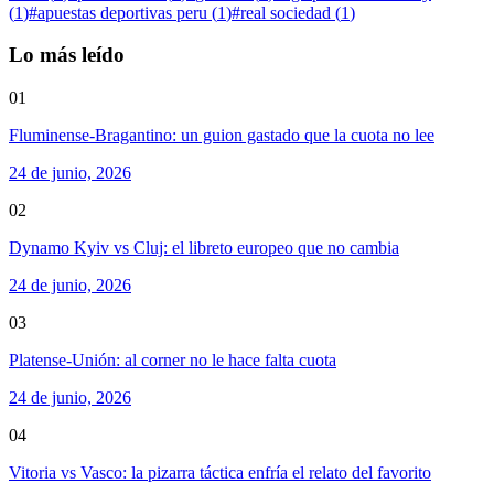
(
1
)
#
apuestas deportivas peru
(
1
)
#
real sociedad
(
1
)
Lo más leído
01
Fluminense-Bragantino: un guion gastado que la cuota no lee
24 de junio, 2026
02
Dynamo Kyiv vs Cluj: el libreto europeo que no cambia
24 de junio, 2026
03
Platense-Unión: al corner no le hace falta cuota
24 de junio, 2026
04
Vitoria vs Vasco: la pizarra táctica enfría el relato del favorito