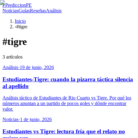
P
PrediccionPE
Noticias
Guías
Reseñas
Análisis
Inicio
›
#tigre
#
tigre
3
artículos
Análisis
·
19 de junio, 2026
Estudiantes-Tigre: cuando la pizarra táctica silencia
al apellido
Análisis táctico de Estudiantes de Rio Cuarto vs Tigre. Por qué los
números apuntan a un partido de pocos goles y dónde encontrar
valor.
Noticias
·
1 de junio, 2026
Estudiantes vs Tigre: lectura fría que el relato no