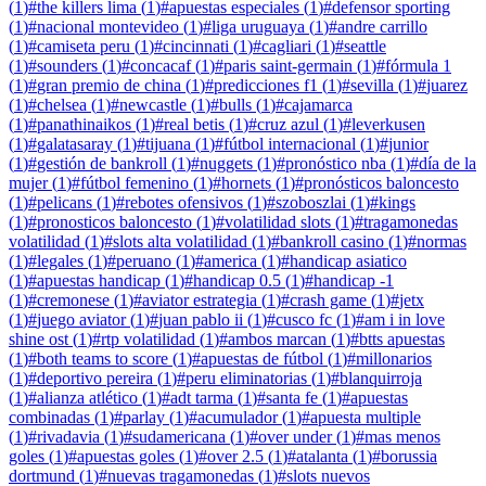
(
1
)
#
the killers lima
(
1
)
#
apuestas especiales
(
1
)
#
defensor sporting
(
1
)
#
nacional montevideo
(
1
)
#
liga uruguaya
(
1
)
#
andre carrillo
(
1
)
#
camiseta peru
(
1
)
#
cincinnati
(
1
)
#
cagliari
(
1
)
#
seattle
(
1
)
#
sounders
(
1
)
#
concacaf
(
1
)
#
paris saint-germain
(
1
)
#
fórmula 1
(
1
)
#
gran premio de china
(
1
)
#
predicciones f1
(
1
)
#
sevilla
(
1
)
#
juarez
(
1
)
#
chelsea
(
1
)
#
newcastle
(
1
)
#
bulls
(
1
)
#
cajamarca
(
1
)
#
panathinaikos
(
1
)
#
real betis
(
1
)
#
cruz azul
(
1
)
#
leverkusen
(
1
)
#
galatasaray
(
1
)
#
tijuana
(
1
)
#
fútbol internacional
(
1
)
#
junior
(
1
)
#
gestión de bankroll
(
1
)
#
nuggets
(
1
)
#
pronóstico nba
(
1
)
#
día de la
mujer
(
1
)
#
fútbol femenino
(
1
)
#
hornets
(
1
)
#
pronósticos baloncesto
(
1
)
#
pelicans
(
1
)
#
rebotes ofensivos
(
1
)
#
szoboszlai
(
1
)
#
kings
(
1
)
#
pronosticos baloncesto
(
1
)
#
volatilidad slots
(
1
)
#
tragamonedas
volatilidad
(
1
)
#
slots alta volatilidad
(
1
)
#
bankroll casino
(
1
)
#
normas
(
1
)
#
legales
(
1
)
#
peruano
(
1
)
#
america
(
1
)
#
handicap asiatico
(
1
)
#
apuestas handicap
(
1
)
#
handicap 0.5
(
1
)
#
handicap -1
(
1
)
#
cremonese
(
1
)
#
aviator estrategia
(
1
)
#
crash game
(
1
)
#
jetx
(
1
)
#
juego aviator
(
1
)
#
juan pablo ii
(
1
)
#
cusco fc
(
1
)
#
am i in love
shine ost
(
1
)
#
rtp volatilidad
(
1
)
#
ambos marcan
(
1
)
#
btts apuestas
(
1
)
#
both teams to score
(
1
)
#
apuestas de fútbol
(
1
)
#
millonarios
(
1
)
#
deportivo pereira
(
1
)
#
peru eliminatorias
(
1
)
#
blanquirroja
(
1
)
#
alianza atlético
(
1
)
#
adt tarma
(
1
)
#
santa fe
(
1
)
#
apuestas
combinadas
(
1
)
#
parlay
(
1
)
#
acumulador
(
1
)
#
apuesta multiple
(
1
)
#
rivadavia
(
1
)
#
sudamericana
(
1
)
#
over under
(
1
)
#
mas menos
goles
(
1
)
#
apuestas goles
(
1
)
#
over 2.5
(
1
)
#
atalanta
(
1
)
#
borussia
dortmund
(
1
)
#
nuevas tragamonedas
(
1
)
#
slots nuevos