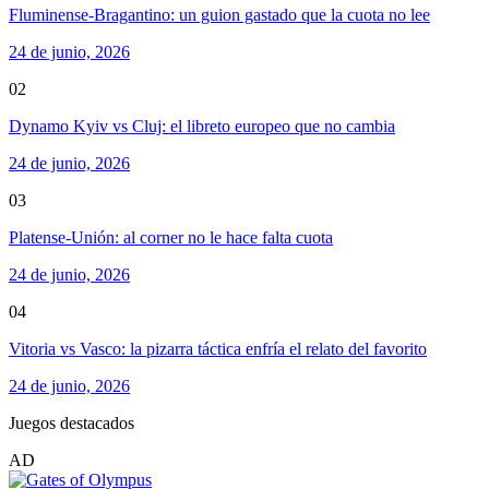
Fluminense-Bragantino: un guion gastado que la cuota no lee
24 de junio, 2026
02
Dynamo Kyiv vs Cluj: el libreto europeo que no cambia
24 de junio, 2026
03
Platense-Unión: al corner no le hace falta cuota
24 de junio, 2026
04
Vitoria vs Vasco: la pizarra táctica enfría el relato del favorito
24 de junio, 2026
Juegos destacados
AD