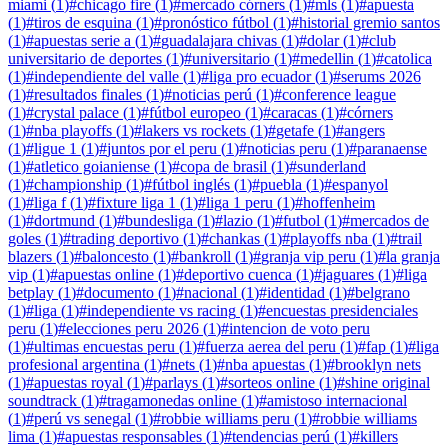
miami
(
1
)
#
chicago fire
(
1
)
#
mercado córners
(
1
)
#
mls
(
1
)
#
apuesta
(
1
)
#
tiros de esquina
(
1
)
#
pronóstico fútbol
(
1
)
#
historial gremio santos
(
1
)
#
apuestas serie a
(
1
)
#
guadalajara chivas
(
1
)
#
dolar
(
1
)
#
club
universitario de deportes
(
1
)
#
universitario
(
1
)
#
medellin
(
1
)
#
catolica
(
1
)
#
independiente del valle
(
1
)
#
liga pro ecuador
(
1
)
#
serums 2026
(
1
)
#
resultados finales
(
1
)
#
noticias perú
(
1
)
#
conference league
(
1
)
#
crystal palace
(
1
)
#
fútbol europeo
(
1
)
#
caracas
(
1
)
#
córners
(
1
)
#
nba playoffs
(
1
)
#
lakers vs rockets
(
1
)
#
getafe
(
1
)
#
angers
(
1
)
#
ligue 1
(
1
)
#
juntos por el peru
(
1
)
#
noticias peru
(
1
)
#
paranaense
(
1
)
#
atletico goianiense
(
1
)
#
copa de brasil
(
1
)
#
sunderland
(
1
)
#
championship
(
1
)
#
fútbol inglés
(
1
)
#
puebla
(
1
)
#
espanyol
(
1
)
#
liga f
(
1
)
#
fixture liga 1
(
1
)
#
liga 1 peru
(
1
)
#
hoffenheim
(
1
)
#
dortmund
(
1
)
#
bundesliga
(
1
)
#
lazio
(
1
)
#
futbol
(
1
)
#
mercados de
goles
(
1
)
#
trading deportivo
(
1
)
#
chankas
(
1
)
#
playoffs nba
(
1
)
#
trail
blazers
(
1
)
#
baloncesto
(
1
)
#
bankroll
(
1
)
#
granja vip peru
(
1
)
#
la granja
vip
(
1
)
#
apuestas online
(
1
)
#
deportivo cuenca
(
1
)
#
jaguares
(
1
)
#
liga
betplay
(
1
)
#
documento
(
1
)
#
nacional
(
1
)
#
identidad
(
1
)
#
belgrano
(
1
)
#
liga
(
1
)
#
independiente vs racing
(
1
)
#
encuestas presidenciales
peru
(
1
)
#
elecciones peru 2026
(
1
)
#
intencion de voto peru
(
1
)
#
ultimas encuestas peru
(
1
)
#
fuerza aerea del peru
(
1
)
#
fap
(
1
)
#
liga
profesional argentina
(
1
)
#
nets
(
1
)
#
nba apuestas
(
1
)
#
brooklyn nets
(
1
)
#
apuestas royal
(
1
)
#
parlays
(
1
)
#
sorteos online
(
1
)
#
shine original
soundtrack
(
1
)
#
tragamonedas online
(
1
)
#
amistoso internacional
(
1
)
#
perú vs senegal
(
1
)
#
robbie williams peru
(
1
)
#
robbie williams
lima
(
1
)
#
apuestas responsables
(
1
)
#
tendencias perú
(
1
)
#
killers