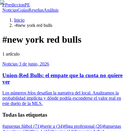
P
PrediccionPE
Noticias
Guías
Reseñas
Análisis
Inicio
›
#new york red bulls
#
new york red bulls
1
artículo
Noticias
·
3 de junio, 2026
Union-Red Bulls: el empate que la cuota no quiere
ver
Los números fríos desafían la narrativa del local. Analizamos la
probabilidad implícita y dónde podría esconderse el valor real en
este duelo de la MLS.
Todas las etiquetas
#
apuestas fútbol
(
71
)
#
serie a
(
34
)
#
liga profesional
(
26
)
#
apuestas