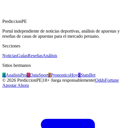
PrediccionPE
Portal independiente de noticias deportivas, análisis de apuestas y
reseñas de casas de apuestas para el mercado peruano.
Secciones
Noticias
Guías
Reseñas
Análisis
Sitios hermanos
A
AnalisisPro
D
DataSport
P
PronosticoHoy
S
StatsBet
©
2026
PrediccionPE
|
18+ Juega responsablemente
|
OddsFortune
Apostar Ahora