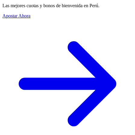
Las mejores cuotas y bonos de bienvenida en Perú.
Apostar Ahora