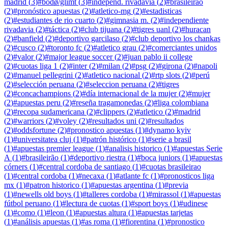
madrid
(
3
)
#
bodø/glimt
(
3
)
#
independ. rivadavia
(
2
)
#
brasileirao
(
2
)
#
pronóstico apuestas
(
2
)
#
atletico-mg
(
2
)
#
estadisticas
(
2
)
#
estudiantes de rio cuarto
(
2
)
#
gimnasia m.
(
2
)
#
independiente
rivadavia
(
2
)
#
táctica
(
2
)
#
club tijuana
(
2
)
#
tigres uanl
(
2
)
#
huracan
(
2
)
#
banfield
(
2
)
#
deportivo garcilaso
(
2
)
#
club deportivo los chankas
(
2
)
#
cusco
(
2
)
#
toronto fc
(
2
)
#
atletico grau
(
2
)
#
comerciantes unidos
(
2
)
#
valor
(
2
)
#
major league soccer
(
2
)
#
juan pablo ii college
(
2
)
#
cuotas liga 1
(
2
)
#
inter
(
2
)
#
milan
(
2
)
#
psg
(
2
)
#
girona
(
2
)
#
napoli
(
2
)
#
manuel pellegrini
(
2
)
#
atletico nacional
(
2
)
#
rtp slots
(
2
)
#
perú
(
2
)
#
selección peruana
(
2
)
#
seleccion peruana
(
2
)
#
tigres
(
2
)
#
concachampions
(
2
)
#
día internacional de la mujer
(
2
)
#
mujer
(
2
)
#
apuestas peru
(
2
)
#
reseña tragamonedas
(
2
)
#
liga colombiana
(
2
)
#
recopa sudamericana
(
2
)
#
clippers
(
2
)
#
atletico
(
2
)
#
madrid
(
2
)
#
warriors
(
2
)
#
voley
(
2
)
#
resultados uni
(
2
)
#
resultados
(
2
)
#
oddsfortune
(
2
)
#
pronostico apuestas
(
1
)
#
dynamo kyiv
(
1
)
#
universitatea cluj
(
1
)
#
patrón histórico
(
1
)
#
serie a brasil
(
1
)
#
apuestas premier league
(
1
)
#
analisis historico
(
1
)
#
apuestas Serie
A
(
1
)
#
brasileirão
(
1
)
#
deportivo riestra
(
1
)
#
boca juniors
(
1
)
#
apuestas
córners
(
1
)
#
central cordoba de santiago
(
1
)
#
cuotas brasileirao
(
1
)
#
central cordoba
(
1
)
#
necaxa
(
1
)
#
atlante fc
(
1
)
#
pronosticos liga
mx
(
1
)
#
patron historico
(
1
)
#
apuestas argentina
(
1
)
#
previa
(
1
)
#
newells old boys
(
1
)
#
talleres cordoba
(
1
)
#
mirassol
(
1
)
#
apuestas
fútbol peruano
(
1
)
#
lectura de cuotas
(
1
)
#
sport boys
(
1
)
#
udinese
(
1
)
#
como
(
1
)
#
leon
(
1
)
#
apuestas altura
(
1
)
#
apuestas tarjetas
(
1
)
#
análisis apuestas
(
1
)
#
as roma
(
1
)
#
fiorentina
(
1
)
#
pronostico