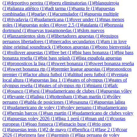
(
1
)
#
deportivo pereira
(
1
)
#
peru eliminatorias
(
1
)
#
blanquirroja
(
1
)
#
alianza atlético
(
1
)
#
adt tarma
(
1
)
#
santa fe
(
1
)
#
apuestas
combinadas
(
1
)
#
parlay
(
1
)
#
acumulador
(
1
)
#
apuesta multiple
(
1
)
#
rivadavia
(
1
)
#
sudamericana
(
1
)
#
over under
(
1
)
#
mas menos
goles
(
1
)
#
apuestas goles
(
1
)
#
over 2.5
(
1
)
#
atalanta
(
1
)
#
borussia
dortmund
(
1
)
#
nuevas tragamonedas
(
1
)
#
slots nuevos
(
1
)
#
lanzamientos slots
(
1
)
#
libertadores apuestas
(
1
)
#
equipos
peruanos libertadores
(
1
)
#
mercados secundarios
(
1
)
#
am i in love
shine original soundtrack
(
1
)
#
bonos apuestas
(
1
)
#
bono bienvenida
(
1
)
#
rollover apuestas
(
1
)
#
free bet
(
1
)
#
big bass bonanza
(
1
)
#
big bass
bonanza reseña
(
1
)
#
big bass splash
(
1
)
#
liga española apuestas
(
1
)
#
pronosticos la liga
(
1
)
#
sweet bonanza
(
1
)
#
sweet bonanza reseña
(
1
)
#
sweet bonanza rtp
(
1
)
#
premier league apuestas
(
1
)
#
pronosticos
premier
(
1
)
#
factor altura futbol
(
1
)
#
altitud peru futbol
(
1
)
#
ventaja
local altura
(
1
)
#
apuestas liga 1
(
1
)
#
gates of olympus
(
1
)
#
gates of
olympus reseña
(
1
)
#
gates of olympus rtp
(
1
)
#
miami
(
1
)
#
lafc
(
1
)
#
osasco
(
1
)
#
sesi
(
1
)
#
sudamericano de clubes
(
1
)
#
apuestas vóley
(
1
)
#
levante
(
1
)
#
laliga
(
1
)
#
tottenham
(
1
)
#
san martín
(
1
)
#
vóley
peruano
(
1
)
#
tabla de posiciones
(
1
)
#
osasuna
(
1
)
#
apuestas laliga
(
1
)
#
sudamericano de voley
(
1
)
#
voley peruano
(
1
)
#
sudamericano
(
1
)
#
hernán barcos
(
1
)
#
san martin
(
1
)
#
sudamericano de clubes voley
(
1
)
#
apuestas voley 2026
(
1
)
#
liga 1 perú
(
1
)
#
man utd
(
1
)
#
cuotas
europeas
(
1
)
#
joao fonseca
(
1
)
#
ignacio buse
(
1
)
#
rio open
(
1
)
#
apuestas tenis
(
1
)
#
2 de mayo
(
1
)
#
benfica
(
1
)
#
fase 2
(
1
)
#
coar
2026
(
1
)
#
primera fase
(
1
)
#
geminis
(
1
)
#
liga peruana de voley