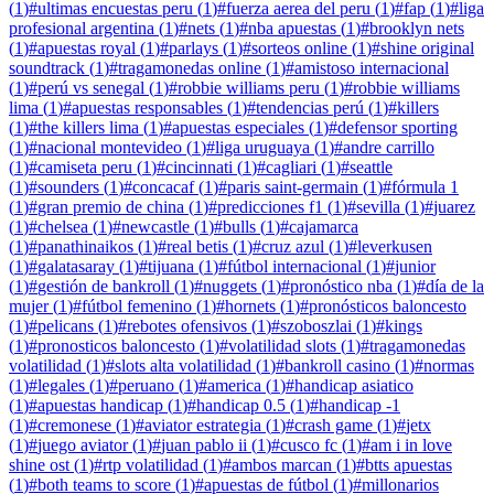
(
1
)
#
ultimas encuestas peru
(
1
)
#
fuerza aerea del peru
(
1
)
#
fap
(
1
)
#
liga
profesional argentina
(
1
)
#
nets
(
1
)
#
nba apuestas
(
1
)
#
brooklyn nets
(
1
)
#
apuestas royal
(
1
)
#
parlays
(
1
)
#
sorteos online
(
1
)
#
shine original
soundtrack
(
1
)
#
tragamonedas online
(
1
)
#
amistoso internacional
(
1
)
#
perú vs senegal
(
1
)
#
robbie williams peru
(
1
)
#
robbie williams
lima
(
1
)
#
apuestas responsables
(
1
)
#
tendencias perú
(
1
)
#
killers
(
1
)
#
the killers lima
(
1
)
#
apuestas especiales
(
1
)
#
defensor sporting
(
1
)
#
nacional montevideo
(
1
)
#
liga uruguaya
(
1
)
#
andre carrillo
(
1
)
#
camiseta peru
(
1
)
#
cincinnati
(
1
)
#
cagliari
(
1
)
#
seattle
(
1
)
#
sounders
(
1
)
#
concacaf
(
1
)
#
paris saint-germain
(
1
)
#
fórmula 1
(
1
)
#
gran premio de china
(
1
)
#
predicciones f1
(
1
)
#
sevilla
(
1
)
#
juarez
(
1
)
#
chelsea
(
1
)
#
newcastle
(
1
)
#
bulls
(
1
)
#
cajamarca
(
1
)
#
panathinaikos
(
1
)
#
real betis
(
1
)
#
cruz azul
(
1
)
#
leverkusen
(
1
)
#
galatasaray
(
1
)
#
tijuana
(
1
)
#
fútbol internacional
(
1
)
#
junior
(
1
)
#
gestión de bankroll
(
1
)
#
nuggets
(
1
)
#
pronóstico nba
(
1
)
#
día de la
mujer
(
1
)
#
fútbol femenino
(
1
)
#
hornets
(
1
)
#
pronósticos baloncesto
(
1
)
#
pelicans
(
1
)
#
rebotes ofensivos
(
1
)
#
szoboszlai
(
1
)
#
kings
(
1
)
#
pronosticos baloncesto
(
1
)
#
volatilidad slots
(
1
)
#
tragamonedas
volatilidad
(
1
)
#
slots alta volatilidad
(
1
)
#
bankroll casino
(
1
)
#
normas
(
1
)
#
legales
(
1
)
#
peruano
(
1
)
#
america
(
1
)
#
handicap asiatico
(
1
)
#
apuestas handicap
(
1
)
#
handicap 0.5
(
1
)
#
handicap -1
(
1
)
#
cremonese
(
1
)
#
aviator estrategia
(
1
)
#
crash game
(
1
)
#
jetx
(
1
)
#
juego aviator
(
1
)
#
juan pablo ii
(
1
)
#
cusco fc
(
1
)
#
am i in love
shine ost
(
1
)
#
rtp volatilidad
(
1
)
#
ambos marcan
(
1
)
#
btts apuestas
(
1
)
#
both teams to score
(
1
)
#
apuestas de fútbol
(
1
)
#
millonarios