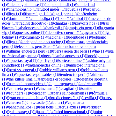
(
1
)
#
atletico goianiense
(
1
)
#
copa de brasil
(
1
)
#
sunderland
(
1
)
#
championship
(
1
)
#
fútbol inglés
(
1
)
#
puebla
(
1
)
#
espanyol
(
1
)
#
liga f
(
1
)
#
fixture liga 1
(
1
)
#
liga 1 peru
(
1
)
#
hoffenheim
(
1
)
#
dortmund
(
1
)
#
bundesliga
(
1
)
#
lazio
(
1
)
#
futbol
(
1
)
#
mercados de
goles
(
1
)
#
trading deportivo
(
1
)
#
chankas
(
1
)
#
playoffs nba
(
1
)
#
trail
blazers
(
1
)
#
baloncesto
(
1
)
#
bankroll
(
1
)
#
granja vip peru
(
1
)
#
la granja
vip
(
1
)
#
apuestas online
(
1
)
#
deportivo cuenca
(
1
)
#
jaguares
(
1
)
#
liga
betplay
(
1
)
#
documento
(
1
)
#
nacional
(
1
)
#
identidad
(
1
)
#
belgrano
(
1
)
#
liga
(
1
)
#
independiente vs racing
(
1
)
#
encuestas presidenciales
peru
(
1
)
#
elecciones peru 2026
(
1
)
#
intencion de voto peru
(
1
)
#
ultimas encuestas peru
(
1
)
#
fuerza aerea del peru
(
1
)
#
fap
(
1
)
#
liga
profesional argentina
(
1
)
#
nets
(
1
)
#
nba apuestas
(
1
)
#
brooklyn nets
(
1
)
#
apuestas royal
(
1
)
#
parlays
(
1
)
#
sorteos online
(
1
)
#
shine original
soundtrack
(
1
)
#
tragamonedas online
(
1
)
#
amistoso internacional
(
1
)
#
perú vs senegal
(
1
)
#
robbie williams peru
(
1
)
#
robbie williams
lima
(
1
)
#
apuestas responsables
(
1
)
#
tendencias perú
(
1
)
#
killers
(
1
)
#
the killers lima
(
1
)
#
apuestas especiales
(
1
)
#
defensor sporting
(
1
)
#
nacional montevideo
(
1
)
#
liga uruguaya
(
1
)
#
andre carrillo
(
1
)
#
camiseta peru
(
1
)
#
cincinnati
(
1
)
#
cagliari
(
1
)
#
seattle
(
1
)
#
sounders
(
1
)
#
concacaf
(
1
)
#
paris saint-germain
(
1
)
#
fórmula 1
(
1
)
#
gran premio de china
(
1
)
#
predicciones f1
(
1
)
#
sevilla
(
1
)
#
juarez
(
1
)
#
chelsea
(
1
)
#
newcastle
(
1
)
#
bulls
(
1
)
#
cajamarca
(
1
)
#
panathinaikos
(
1
)
#
real betis
(
1
)
#
cruz azul
(
1
)
#
leverkusen
(
1
)
#
galatasaray
(
1
)
#
tijuana
(
1
)
#
fútbol internacional
(
1
)
#
junior