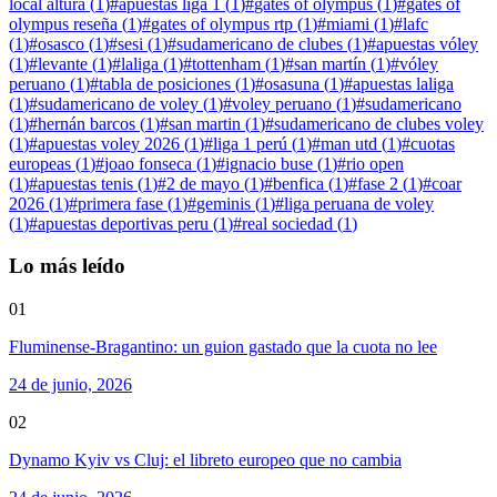
local altura
(
1
)
#
apuestas liga 1
(
1
)
#
gates of olympus
(
1
)
#
gates of
olympus reseña
(
1
)
#
gates of olympus rtp
(
1
)
#
miami
(
1
)
#
lafc
(
1
)
#
osasco
(
1
)
#
sesi
(
1
)
#
sudamericano de clubes
(
1
)
#
apuestas vóley
(
1
)
#
levante
(
1
)
#
laliga
(
1
)
#
tottenham
(
1
)
#
san martín
(
1
)
#
vóley
peruano
(
1
)
#
tabla de posiciones
(
1
)
#
osasuna
(
1
)
#
apuestas laliga
(
1
)
#
sudamericano de voley
(
1
)
#
voley peruano
(
1
)
#
sudamericano
(
1
)
#
hernán barcos
(
1
)
#
san martin
(
1
)
#
sudamericano de clubes voley
(
1
)
#
apuestas voley 2026
(
1
)
#
liga 1 perú
(
1
)
#
man utd
(
1
)
#
cuotas
europeas
(
1
)
#
joao fonseca
(
1
)
#
ignacio buse
(
1
)
#
rio open
(
1
)
#
apuestas tenis
(
1
)
#
2 de mayo
(
1
)
#
benfica
(
1
)
#
fase 2
(
1
)
#
coar
2026
(
1
)
#
primera fase
(
1
)
#
geminis
(
1
)
#
liga peruana de voley
(
1
)
#
apuestas deportivas peru
(
1
)
#
real sociedad
(
1
)
Lo más leído
01
Fluminense-Bragantino: un guion gastado que la cuota no lee
24 de junio, 2026
02
Dynamo Kyiv vs Cluj: el libreto europeo que no cambia