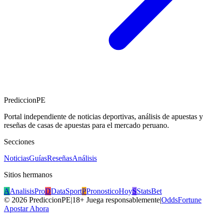
PrediccionPE
Portal independiente de noticias deportivas, análisis de apuestas y
reseñas de casas de apuestas para el mercado peruano.
Secciones
Noticias
Guías
Reseñas
Análisis
Sitios hermanos
A
AnalisisPro
D
DataSport
P
PronosticoHoy
S
StatsBet
©
2026
PrediccionPE
|
18+ Juega responsablemente
|
OddsFortune
Apostar Ahora