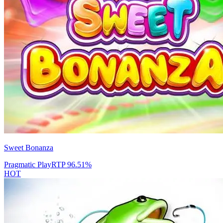
Sweet Bonanza
Pragmatic Play
RTP
96.51
%
HOT