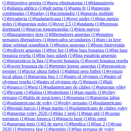
(
1
)
#
deportivo pereira
(
1
)
#
peru eliminatorias
(
1
)
#
blanquirroja
(
1
)
#
alianza atlético
(
1
)
#
adt tarma
(
1
)
#
santa fe
(
1
)
#
apuestas
combinadas
(
1
)
#
parlay
(
1
)
#
acumulador
(
1
)
#
apuesta multiple
(
1
)
#
rivadavia
(
1
)
#
sudamericana
(
1
)
#
over under
(
1
)
#
mas menos
goles
(
1
)
#
apuestas goles
(
1
)
#
over 2.5
(
1
)
#
atalanta
(
1
)
#
borussia
dortmund
(
1
)
#
nuevas tragamonedas
(
1
)
#
slots nuevos
(
1
)
#
lanzamientos slots
(
1
)
#
libertadores apuestas
(
1
)
#
equipos
peruanos libertadores
(
1
)
#
mercados secundarios
(
1
)
#
am i in love
shine original soundtrack
(
1
)
#
bonos apuestas
(
1
)
#
bono bienvenida
(
1
)
#
rollover apuestas
(
1
)
#
free bet
(
1
)
#
big bass bonanza
(
1
)
#
big bass
bonanza reseña
(
1
)
#
big bass splash
(
1
)
#
liga española apuestas
(
1
)
#
pronosticos la liga
(
1
)
#
sweet bonanza
(
1
)
#
sweet bonanza reseña
(
1
)
#
sweet bonanza rtp
(
1
)
#
premier league apuestas
(
1
)
#
pronosticos
premier
(
1
)
#
factor altura futbol
(
1
)
#
altitud peru futbol
(
1
)
#
ventaja
local altura
(
1
)
#
apuestas liga 1
(
1
)
#
gates of olympus
(
1
)
#
gates of
olympus reseña
(
1
)
#
gates of olympus rtp
(
1
)
#
miami
(
1
)
#
lafc
(
1
)
#
osasco
(
1
)
#
sesi
(
1
)
#
sudamericano de clubes
(
1
)
#
apuestas vóley
(
1
)
#
levante
(
1
)
#
laliga
(
1
)
#
tottenham
(
1
)
#
san martín
(
1
)
#
vóley
peruano
(
1
)
#
tabla de posiciones
(
1
)
#
osasuna
(
1
)
#
apuestas laliga
(
1
)
#
sudamericano de voley
(
1
)
#
voley peruano
(
1
)
#
sudamericano
(
1
)
#
hernán barcos
(
1
)
#
san martin
(
1
)
#
sudamericano de clubes voley
(
1
)
#
apuestas voley 2026
(
1
)
#
liga 1 perú
(
1
)
#
man utd
(
1
)
#
cuotas
europeas
(
1
)
#
joao fonseca
(
1
)
#
ignacio buse
(
1
)
#
rio open
(
1
)
#
apuestas tenis
(
1
)
#
2 de mayo
(
1
)
#
benfica
(
1
)
#
fase 2
(
1
)
#
coar
2026
(
1
)
#
primera fase
(
1
)
#
geminis
(
1
)
#
liga peruana de voley