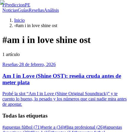
P
PrediccionPE
Noticias
Guías
Reseñas
Análisis
Inicio
›
#am i in love shine ost
#
am i in love shine ost
1
artículo
Reseñas
·
28 de febrero, 2026
Am I in Love (Shine OST): reseña cruda antes de
meter plata
Probé la slot “Am I in Love (Shine Original Soundtrack)” y te
cuento lo bueno, lo pesado y los números que casi nadie mira antes
de apostar.
Todas las etiquetas
#
apuestas fútbol
(
71
)
#
serie a
(
34
)
#
liga profesional
(
26
)
#
apuestas