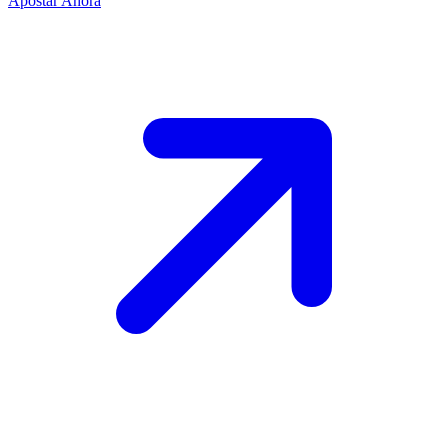
Apostar Ahora