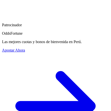
Patrocinador
OddsFortune
Las mejores cuotas y bonos de bienvenida en Perú.
Apostar Ahora