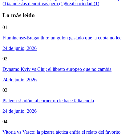
(
1
)
#
apuestas deportivas peru
(
1
)
#
real sociedad
(
1
)
Lo más leído
01
Fluminense-Bragantino: un guion gastado que la cuota no lee
24 de junio, 2026
02
Dynamo Kyiv vs Cluj: el libreto europeo que no cambia
24 de junio, 2026
03
Platense-Unión: al corner no le hace falta cuota
24 de junio, 2026
04
Vitoria vs Vasco: la pizarra táctica enfría el relato del favorito