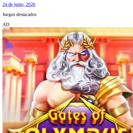
24 de junio, 2026
Juegos destacados
AD