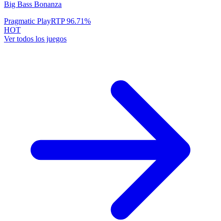
Big Bass Bonanza
Pragmatic Play
RTP
96.71
%
HOT
Ver todos los juegos