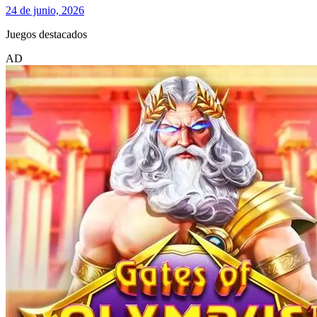
24 de junio, 2026
Juegos destacados
AD