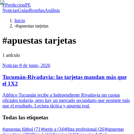
P
PrediccionPE
Noticias
Guías
Reseñas
Análisis
Inicio
›
#apuestas tarjetas
#
apuestas tarjetas
1
artículo
Noticias
·
8 de junio, 2026
Tucumán-Rivadavia: las tarjetas mandan más que
el 1X2
Atlético Tucumán recibe a Independiente Rivadavia sin cuotas
oficiales todavía, pero hay un mercado secundario que promete más
que el resultado. Lectura táctica y apuesta real.
Todas las etiquetas
#
apuestas fútbol
(
71
)
#
serie a
(
34
)
#
liga profesional
(
26
)
#
apuestas