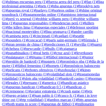
(
1
)
#
ultimas encuestas peru
(
1
)
#
fuerza aerea del peru
(
1
)
#
fap
(
1
)
#
liga
profesional argentina
(
1
)
#
nets
(
1
)
#
nba apuestas
(
1
)
#
brooklyn nets
(
1
)
#
apuestas royal
(
1
)
#
parlays
(
1
)
#
sorteos online
(
1
)
#
shine original
soundtrack
(
1
)
#
tragamonedas online
(
1
)
#
amistoso internacional
(
1
)
#
perú vs senegal
(
1
)
#
robbie williams peru
(
1
)
#
robbie williams
lima
(
1
)
#
apuestas responsables
(
1
)
#
tendencias perú
(
1
)
#
killers
(
1
)
#
the killers lima
(
1
)
#
apuestas especiales
(
1
)
#
defensor sporting
(
1
)
#
nacional montevideo
(
1
)
#
liga uruguaya
(
1
)
#
andre carrillo
(
1
)
#
camiseta peru
(
1
)
#
cincinnati
(
1
)
#
cagliari
(
1
)
#
seattle
(
1
)
#
sounders
(
1
)
#
concacaf
(
1
)
#
paris saint-germain
(
1
)
#
fórmula 1
(
1
)
#
gran premio de china
(
1
)
#
predicciones f1
(
1
)
#
sevilla
(
1
)
#
juarez
(
1
)
#
chelsea
(
1
)
#
newcastle
(
1
)
#
bulls
(
1
)
#
cajamarca
(
1
)
#
panathinaikos
(
1
)
#
real betis
(
1
)
#
cruz azul
(
1
)
#
leverkusen
(
1
)
#
galatasaray
(
1
)
#
tijuana
(
1
)
#
fútbol internacional
(
1
)
#
junior
(
1
)
#
gestión de bankroll
(
1
)
#
nuggets
(
1
)
#
pronóstico nba
(
1
)
#
día de la
mujer
(
1
)
#
fútbol femenino
(
1
)
#
hornets
(
1
)
#
pronósticos baloncesto
(
1
)
#
pelicans
(
1
)
#
rebotes ofensivos
(
1
)
#
szoboszlai
(
1
)
#
kings
(
1
)
#
pronosticos baloncesto
(
1
)
#
volatilidad slots
(
1
)
#
tragamonedas
volatilidad
(
1
)
#
slots alta volatilidad
(
1
)
#
bankroll casino
(
1
)
#
normas
(
1
)
#
legales
(
1
)
#
peruano
(
1
)
#
america
(
1
)
#
handicap asiatico
(
1
)
#
apuestas handicap
(
1
)
#
handicap 0.5
(
1
)
#
handicap -1
(
1
)
#
cremonese
(
1
)
#
aviator estrategia
(
1
)
#
crash game
(
1
)
#
jetx
(
1
)
#
juego aviator
(
1
)
#
juan pablo ii
(
1
)
#
cusco fc
(
1
)
#
am i in love
shine ost
(
1
)
#
rtp volatilidad
(
1
)
#
ambos marcan
(
1
)
#
btts apuestas
(
1
)
#
both teams to score
(
1
)
#
apuestas de fútbol
(
1
)
#
millonarios