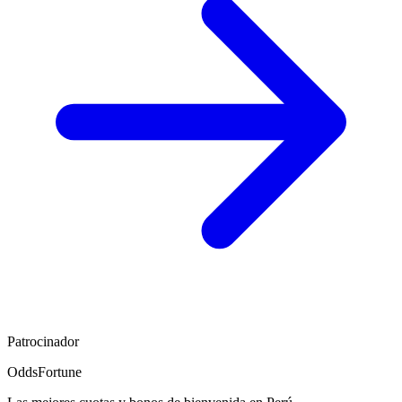
Patrocinador
OddsFortune