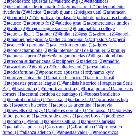
(
2
)
#
pronóstico apuestas
(
2
)
#
atletico-mg
(
2
)
#
estadisticas
(
2
)
#
estudiantes de rio cuarto
(
2
)
#
gimnasia m.
(
2
)
#
independiente
rivadavia
(
2
)
#
táctica
(
2
)
#
club tijuana
(
2
)
#
tigres uanl
(
2
)
#
huracan
(
2
)
#
banfield
(
2
)
#
deportivo garcilaso
(
2
)
#
club deportivo los chankas
(
2
)
#
cusco
(
2
)
#
toronto fc
(
2
)
#
atletico grau
(
2
)
#
comerciantes unidos
(
2
)
#
valor
(
2
)
#
major league soccer
(
2
)
#
juan pablo ii college
(
2
)
#
cuotas liga 1
(
2
)
#
inter
(
2
)
#
milan
(
2
)
#
psg
(
2
)
#
girona
(
2
)
#
napoli
(
2
)
#
manuel pellegrini
(
2
)
#
atletico nacional
(
2
)
#
rtp slots
(
2
)
#
perú
(
2
)
#
selección peruana
(
2
)
#
seleccion peruana
(
2
)
#
tigres
(
2
)
#
concachampions
(
2
)
#
día internacional de la mujer
(
2
)
#
mujer
(
2
)
#
apuestas peru
(
2
)
#
reseña tragamonedas
(
2
)
#
liga colombiana
(
2
)
#
recopa sudamericana
(
2
)
#
clippers
(
2
)
#
atletico
(
2
)
#
madrid
(
2
)
#
warriors
(
2
)
#
voley
(
2
)
#
resultados uni
(
2
)
#
resultados
(
2
)
#
oddsfortune
(
2
)
#
pronostico apuestas
(
1
)
#
dynamo kyiv
(
1
)
#
universitatea cluj
(
1
)
#
patrón histórico
(
1
)
#
serie a brasil
(
1
)
#
apuestas premier league
(
1
)
#
analisis historico
(
1
)
#
apuestas Serie
A
(
1
)
#
brasileirão
(
1
)
#
deportivo riestra
(
1
)
#
boca juniors
(
1
)
#
apuestas
córners
(
1
)
#
central cordoba de santiago
(
1
)
#
cuotas brasileirao
(
1
)
#
central cordoba
(
1
)
#
necaxa
(
1
)
#
atlante fc
(
1
)
#
pronosticos liga
mx
(
1
)
#
patron historico
(
1
)
#
apuestas argentina
(
1
)
#
previa
(
1
)
#
newells old boys
(
1
)
#
talleres cordoba
(
1
)
#
mirassol
(
1
)
#
apuestas
fútbol peruano
(
1
)
#
lectura de cuotas
(
1
)
#
sport boys
(
1
)
#
udinese
(
1
)
#
como
(
1
)
#
leon
(
1
)
#
apuestas altura
(
1
)
#
apuestas tarjetas
(
1
)
#
análisis apuestas
(
1
)
#
as roma
(
1
)
#
fiorentina
(
1
)
#
pronostico
futbol
(
1
)
#
alianza atletico
(
1
)
#
apuestas valor
(
1
)
#
pronosticos