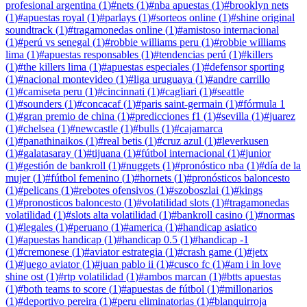
profesional argentina
(
1
)
#
nets
(
1
)
#
nba apuestas
(
1
)
#
brooklyn nets
(
1
)
#
apuestas royal
(
1
)
#
parlays
(
1
)
#
sorteos online
(
1
)
#
shine original
soundtrack
(
1
)
#
tragamonedas online
(
1
)
#
amistoso internacional
(
1
)
#
perú vs senegal
(
1
)
#
robbie williams peru
(
1
)
#
robbie williams
lima
(
1
)
#
apuestas responsables
(
1
)
#
tendencias perú
(
1
)
#
killers
(
1
)
#
the killers lima
(
1
)
#
apuestas especiales
(
1
)
#
defensor sporting
(
1
)
#
nacional montevideo
(
1
)
#
liga uruguaya
(
1
)
#
andre carrillo
(
1
)
#
camiseta peru
(
1
)
#
cincinnati
(
1
)
#
cagliari
(
1
)
#
seattle
(
1
)
#
sounders
(
1
)
#
concacaf
(
1
)
#
paris saint-germain
(
1
)
#
fórmula 1
(
1
)
#
gran premio de china
(
1
)
#
predicciones f1
(
1
)
#
sevilla
(
1
)
#
juarez
(
1
)
#
chelsea
(
1
)
#
newcastle
(
1
)
#
bulls
(
1
)
#
cajamarca
(
1
)
#
panathinaikos
(
1
)
#
real betis
(
1
)
#
cruz azul
(
1
)
#
leverkusen
(
1
)
#
galatasaray
(
1
)
#
tijuana
(
1
)
#
fútbol internacional
(
1
)
#
junior
(
1
)
#
gestión de bankroll
(
1
)
#
nuggets
(
1
)
#
pronóstico nba
(
1
)
#
día de la
mujer
(
1
)
#
fútbol femenino
(
1
)
#
hornets
(
1
)
#
pronósticos baloncesto
(
1
)
#
pelicans
(
1
)
#
rebotes ofensivos
(
1
)
#
szoboszlai
(
1
)
#
kings
(
1
)
#
pronosticos baloncesto
(
1
)
#
volatilidad slots
(
1
)
#
tragamonedas
volatilidad
(
1
)
#
slots alta volatilidad
(
1
)
#
bankroll casino
(
1
)
#
normas
(
1
)
#
legales
(
1
)
#
peruano
(
1
)
#
america
(
1
)
#
handicap asiatico
(
1
)
#
apuestas handicap
(
1
)
#
handicap 0.5
(
1
)
#
handicap -1
(
1
)
#
cremonese
(
1
)
#
aviator estrategia
(
1
)
#
crash game
(
1
)
#
jetx
(
1
)
#
juego aviator
(
1
)
#
juan pablo ii
(
1
)
#
cusco fc
(
1
)
#
am i in love
shine ost
(
1
)
#
rtp volatilidad
(
1
)
#
ambos marcan
(
1
)
#
btts apuestas
(
1
)
#
both teams to score
(
1
)
#
apuestas de fútbol
(
1
)
#
millonarios
(
1
)
#
deportivo pereira
(
1
)
#
peru eliminatorias
(
1
)
#
blanquirroja