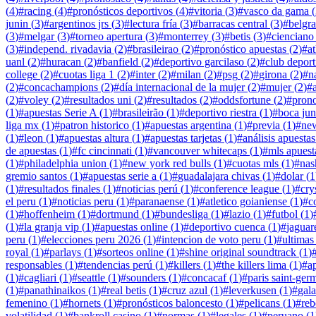
(
4
)
#
racing
(
4
)
#
pronósticos deportivos
(
4
)
#
vitoria
(
3
)
#
vasco da gama
(
junin
(
3
)
#
argentinos jrs
(
3
)
#
lectura fría
(
3
)
#
barracas central
(
3
)
#
belgr
(
3
)
#
melgar
(
3
)
#
torneo apertura
(
3
)
#
monterrey
(
3
)
#
betis
(
3
)
#
cienciano
(
3
)
#
independ. rivadavia
(
2
)
#
brasileirao
(
2
)
#
pronóstico apuestas
(
2
)
#
a
uanl
(
2
)
#
huracan
(
2
)
#
banfield
(
2
)
#
deportivo garcilaso
(
2
)
#
club deport
college
(
2
)
#
cuotas liga 1
(
2
)
#
inter
(
2
)
#
milan
(
2
)
#
psg
(
2
)
#
girona
(
2
)
#
n
(
2
)
#
concachampions
(
2
)
#
día internacional de la mujer
(
2
)
#
mujer
(
2
)
#
(
2
)
#
voley
(
2
)
#
resultados uni
(
2
)
#
resultados
(
2
)
#
oddsfortune
(
2
)
#
prono
(
1
)
#
apuestas Serie A
(
1
)
#
brasileirão
(
1
)
#
deportivo riestra
(
1
)
#
boca jun
liga mx
(
1
)
#
patron historico
(
1
)
#
apuestas argentina
(
1
)
#
previa
(
1
)
#
new
(
1
)
#
leon
(
1
)
#
apuestas altura
(
1
)
#
apuestas tarjetas
(
1
)
#
análisis apuestas
de apuestas
(
1
)
#
fc cincinnati
(
1
)
#
vancouver whitecaps
(
1
)
#
mls apuest
(
1
)
#
philadelphia union
(
1
)
#
new york red bulls
(
1
)
#
cuotas mls
(
1
)
#
nas
gremio santos
(
1
)
#
apuestas serie a
(
1
)
#
guadalajara chivas
(
1
)
#
dolar
(
1
(
1
)
#
resultados finales
(
1
)
#
noticias perú
(
1
)
#
conference league
(
1
)
#
cry
el peru
(
1
)
#
noticias peru
(
1
)
#
paranaense
(
1
)
#
atletico goianiense
(
1
)
#
c
(
1
)
#
hoffenheim
(
1
)
#
dortmund
(
1
)
#
bundesliga
(
1
)
#
lazio
(
1
)
#
futbol
(
1
)
(
1
)
#
la granja vip
(
1
)
#
apuestas online
(
1
)
#
deportivo cuenca
(
1
)
#
jaguar
peru
(
1
)
#
elecciones peru 2026
(
1
)
#
intencion de voto peru
(
1
)
#
ultimas
royal
(
1
)
#
parlays
(
1
)
#
sorteos online
(
1
)
#
shine original soundtrack
(
1
)
responsables
(
1
)
#
tendencias perú
(
1
)
#
killers
(
1
)
#
the killers lima
(
1
)
#
a
(
1
)
#
cagliari
(
1
)
#
seattle
(
1
)
#
sounders
(
1
)
#
concacaf
(
1
)
#
paris saint-ger
(
1
)
#
panathinaikos
(
1
)
#
real betis
(
1
)
#
cruz azul
(
1
)
#
leverkusen
(
1
)
#
gala
femenino
(
1
)
#
hornets
(
1
)
#
pronósticos baloncesto
(
1
)
#
pelicans
(
1
)
#
reb
volatilidad
(
1
)
#
bankroll casino
(
1
)
#
normas
(
1
)
#
legales
(
1
)
#
peruano
(
1