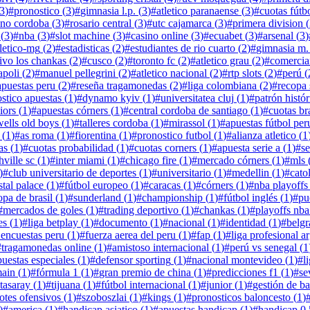
3
)
#
pronostico
(
3
)
#
gimnasia l.p.
(
3
)
#
atletico paranaense
(
3
)
#
cuotas fútb
ano cordoba
(
3
)
#
rosario central
(
3
)
#
utc cajamarca
(
3
)
#
primera division
(
(
3
)
#
nba
(
3
)
#
slot machine
(
3
)
#
casino online
(
3
)
#
ecuabet
(
3
)
#
arsenal
(
3
)
tletico-mg
(
2
)
#
estadisticas
(
2
)
#
estudiantes de rio cuarto
(
2
)
#
gimnasia m.
ivo los chankas
(
2
)
#
cusco
(
2
)
#
toronto fc
(
2
)
#
atletico grau
(
2
)
#
comercia
apoli
(
2
)
#
manuel pellegrini
(
2
)
#
atletico nacional
(
2
)
#
rtp slots
(
2
)
#
perú
(
apuestas peru
(
2
)
#
reseña tragamonedas
(
2
)
#
liga colombiana
(
2
)
#
recopa
stico apuestas
(
1
)
#
dynamo kyiv
(
1
)
#
universitatea cluj
(
1
)
#
patrón histór
iors
(
1
)
#
apuestas córners
(
1
)
#
central cordoba de santiago
(
1
)
#
cuotas br
ells old boys
(
1
)
#
talleres cordoba
(
1
)
#
mirassol
(
1
)
#
apuestas fútbol pe
(
1
)
#
as roma
(
1
)
#
fiorentina
(
1
)
#
pronostico futbol
(
1
)
#
alianza atletico
(
1
as
(
1
)
#
cuotas probabilidad
(
1
)
#
cuotas corners
(
1
)
#
apuesta serie a
(
1
)
#
se
hville sc
(
1
)
#
inter miami
(
1
)
#
chicago fire
(
1
)
#
mercado córners
(
1
)
#
mls
)
#
club universitario de deportes
(
1
)
#
universitario
(
1
)
#
medellin
(
1
)
#
cato
stal palace
(
1
)
#
fútbol europeo
(
1
)
#
caracas
(
1
)
#
córners
(
1
)
#
nba playoffs
opa de brasil
(
1
)
#
sunderland
(
1
)
#
championship
(
1
)
#
fútbol inglés
(
1
)
#
pu
#
mercados de goles
(
1
)
#
trading deportivo
(
1
)
#
chankas
(
1
)
#
playoffs nba
es
(
1
)
#
liga betplay
(
1
)
#
documento
(
1
)
#
nacional
(
1
)
#
identidad
(
1
)
#
belg
 encuestas peru
(
1
)
#
fuerza aerea del peru
(
1
)
#
fap
(
1
)
#
liga profesional a
#
tragamonedas online
(
1
)
#
amistoso internacional
(
1
)
#
perú vs senegal
(
1
puestas especiales
(
1
)
#
defensor sporting
(
1
)
#
nacional montevideo
(
1
)
#
l
main
(
1
)
#
fórmula 1
(
1
)
#
gran premio de china
(
1
)
#
predicciones f1
(
1
)
#
se
tasaray
(
1
)
#
tijuana
(
1
)
#
fútbol internacional
(
1
)
#
junior
(
1
)
#
gestión de ba
otes ofensivos
(
1
)
#
szoboszlai
(
1
)
#
kings
(
1
)
#
pronosticos baloncesto
(
1
)
)
#
america
(
1
)
#
handicap asiatico
(
1
)
#
apuestas handicap
(
1
)
#
handicap 0.