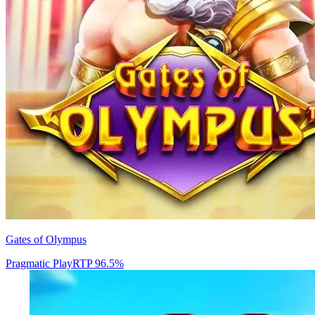
Gates of Olympus
Pragmatic Play
RTP
96.5
%