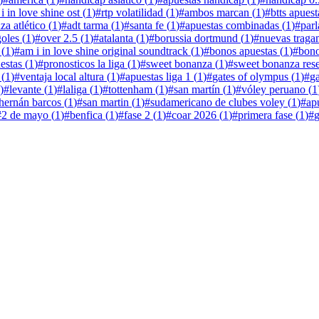
i in love shine ost
(
1
)
#
rtp volatilidad
(
1
)
#
ambos marcan
(
1
)
#
btts apuest
nza atlético
(
1
)
#
adt tarma
(
1
)
#
santa fe
(
1
)
#
apuestas combinadas
(
1
)
#
parl
goles
(
1
)
#
over 2.5
(
1
)
#
atalanta
(
1
)
#
borussia dortmund
(
1
)
#
nuevas trag
(
1
)
#
am i in love shine original soundtrack
(
1
)
#
bonos apuestas
(
1
)
#
bono
estas
(
1
)
#
pronosticos la liga
(
1
)
#
sweet bonanza
(
1
)
#
sweet bonanza res
(
1
)
#
ventaja local altura
(
1
)
#
apuestas liga 1
(
1
)
#
gates of olympus
(
1
)
#
g
)
#
levante
(
1
)
#
laliga
(
1
)
#
tottenham
(
1
)
#
san martín
(
1
)
#
vóley peruano
(
1
hernán barcos
(
1
)
#
san martin
(
1
)
#
sudamericano de clubes voley
(
1
)
#
ap
#
2 de mayo
(
1
)
#
benfica
(
1
)
#
fase 2
(
1
)
#
coar 2026
(
1
)
#
primera fase
(
1
)
#
g