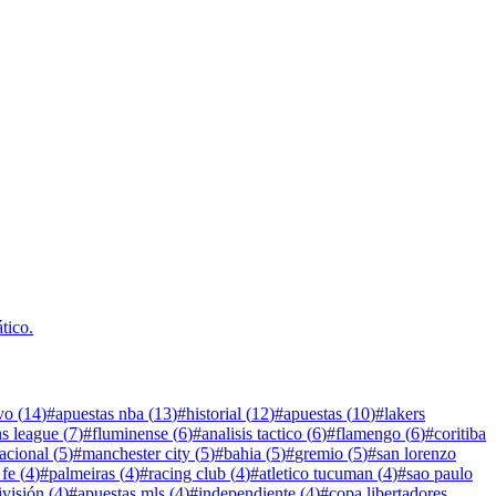
tico.
vo
(
14
)
#
apuestas nba
(
13
)
#
historial
(
12
)
#
apuestas
(
10
)
#
lakers
s league
(
7
)
#
fluminense
(
6
)
#
analisis tactico
(
6
)
#
flamengo
(
6
)
#
coritiba
nacional
(
5
)
#
manchester city
(
5
)
#
bahia
(
5
)
#
gremio
(
5
)
#
san lorenzo
 fe
(
4
)
#
palmeiras
(
4
)
#
racing club
(
4
)
#
atletico tucuman
(
4
)
#
sao paulo
ivisión
(
4
)
#
apuestas mls
(
4
)
#
independiente
(
4
)
#
copa libertadores