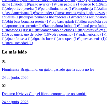
game
(
1
)
#
jetx
(
1
)
#
juego aviator
(
1
)
#
juan pablo ii
(
1
)
#
cusco fc
(
1
)
#
am 
(
1
)
#
deportivo pereira
(
1
)
#
peru eliminatorias
(
1
)
#
blanquirroja
(
1
)
#
alia
(
1
)
#
sudamericana
(
1
)
#
over under
(
1
)
#
mas menos goles
(
1
)
#
apuestas 
apuestas
(
1
)
#
equipos peruanos libertadores
(
1
)
#
mercados secundarios
(
1
)
#
big bass bonanza reseña
(
1
)
#
big bass splash
(
1
)
#
liga española apu
(
1
)
#
pronosticos premier
(
1
)
#
factor altura futbol
(
1
)
#
altitud peru futbol
(
1
)
#
osasco
(
1
)
#
sesi
(
1
)
#
sudamericano de clubes
(
1
)
#
apuestas vóley
(
1
(
1
)
#
sudamericano de voley
(
1
)
#
voley peruano
(
1
)
#
sudamericano
(
1
)
#
(
1
)
#
joao fonseca
(
1
)
#
ignacio buse
(
1
)
#
rio open
(
1
)
#
apuestas tenis
(
1
)
(
1
)
#
real sociedad
(
1
)
Lo más leído
01
Fluminense-Bragantino: un guion gastado que la cuota no lee
24 de junio, 2026
02
Dynamo Kyiv vs Cluj: el libreto europeo que no cambia
24 de junio, 2026