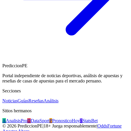
PrediccionPE
Portal independiente de noticias deportivas, análisis de apuestas y
reseñas de casas de apuestas para el mercado peruano.
Secciones
Noticias
Guías
Reseñas
Análisis
Sitios hermanos
A
AnalisisPro
D
DataSport
P
PronosticoHoy
S
StatsBet
©
2026
PrediccionPE
|
18+ Juega responsablemente
|
OddsFortune