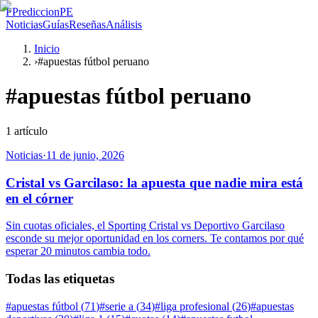
P
PrediccionPE
Noticias
Guías
Reseñas
Análisis
Inicio
›
#apuestas fútbol peruano
#
apuestas fútbol peruano
1
artículo
Noticias
·
11 de junio, 2026
Cristal vs Garcilaso: la apuesta que nadie mira está
en el córner
Sin cuotas oficiales, el Sporting Cristal vs Deportivo Garcilaso
esconde su mejor oportunidad en los corners. Te contamos por qué
esperar 20 minutos cambia todo.
Todas las etiquetas
#
apuestas fútbol
(
71
)
#
serie a
(
34
)
#
liga profesional
(
26
)
#
apuestas