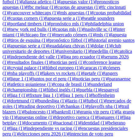
futbol
(
1
)
#
alianza atletico
(
1
)
#
apuestas valor
(
1
)
#
pronosticos
apuestas
(
1
)
#
fbc melgar
(
1
)
#
cuotas de apuestas
(
1
)
#
fc cincinnati
(
1
)
#
vancouver whitecaps
(
1
)
#
mls apuestas
(
1
)
#
cuotas probabilidad
(
1
)
#
cuotas corners
(
1
)
#
apuesta serie a
(
1
)
#
seattle sounders
(
1
)
#
portland timbers
(
1
)
#
pronóstico mls
(
1
)
#
philadelphia union
(
1
)
#
new york red bulls
(
1
)
#
cuotas mls
(
1
)
#
nashville sc
(
1
)
#
inter
miami
(
1
)
#
chicago fire
(
1
)
#
mercado córners
(
1
)
#
mls
(
1
)
#
apuesta
(
1
)
#
tiros de esquina
(
1
)
#
pronóstico fútbol
(
1
)
#
historial gremio santos
(
1
)
#
apuestas serie a
(
1
)
#
guadalajara chivas
(
1
)
#
dolar
(
1
)
#
club
universitario de deportes
(
1
)
#
universitario
(
1
)
#
medellin
(
1
)
#
catolica
(
1
)
#
independiente del valle
(
1
)
#
liga pro ecuador
(
1
)
#
serums 2026
(
1
)
#
resultados finales
(
1
)
#
noticias perú
(
1
)
#
conference league
(
1
)
#
crystal palace
(
1
)
#
fútbol europeo
(
1
)
#
caracas
(
1
)
#
córners
(
1
)
#
nba playoffs
(
1
)
#
lakers vs rockets
(
1
)
#
getafe
(
1
)
#
angers
(
1
)
#
ligue 1
(
1
)
#
juntos por el peru
(
1
)
#
noticias peru
(
1
)
#
paranaense
(
1
)
#
atletico goianiense
(
1
)
#
copa de brasil
(
1
)
#
sunderland
(
1
)
#
championship
(
1
)
#
fútbol inglés
(
1
)
#
puebla
(
1
)
#
espanyol
(
1
)
#
liga f
(
1
)
#
fixture liga 1
(
1
)
#
liga 1 peru
(
1
)
#
hoffenheim
(
1
)
#
dortmund
(
1
)
#
bundesliga
(
1
)
#
lazio
(
1
)
#
futbol
(
1
)
#
mercados de
goles
(
1
)
#
trading deportivo
(
1
)
#
chankas
(
1
)
#
playoffs nba
(
1
)
#
trail
blazers
(
1
)
#
baloncesto
(
1
)
#
bankroll
(
1
)
#
granja vip peru
(
1
)
#
la granja
vip
(
1
)
#
apuestas online
(
1
)
#
deportivo cuenca
(
1
)
#
jaguares
(
1
)
#
liga
betplay
(
1
)
#
documento
(
1
)
#
nacional
(
1
)
#
identidad
(
1
)
#
belgrano
(
1
)
#
liga
(
1
)
#
independiente vs racing
(
1
)
#
encuestas presidenciales
peru
(
1
)
#
elecciones peru 2026
(
1
)
#
intencion de voto peru