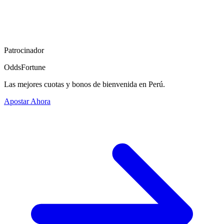
Patrocinador
OddsFortune
Las mejores cuotas y bonos de bienvenida en Perú.
Apostar Ahora