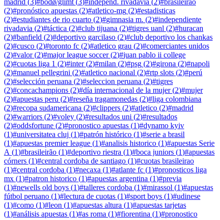
madrid
(
3
)
#
bodø/glimt
(
3
)
#
independ. rivadavia
(
2
)
#
brasileirao
(
2
)
#
pronóstico apuestas
(
2
)
#
atletico-mg
(
2
)
#
estadisticas
(
2
)
#
estudiantes de rio cuarto
(
2
)
#
gimnasia m.
(
2
)
#
independiente
rivadavia
(
2
)
#
táctica
(
2
)
#
club tijuana
(
2
)
#
tigres uanl
(
2
)
#
huracan
(
2
)
#
banfield
(
2
)
#
deportivo garcilaso
(
2
)
#
club deportivo los chankas
(
2
)
#
cusco
(
2
)
#
toronto fc
(
2
)
#
atletico grau
(
2
)
#
comerciantes unidos
(
2
)
#
valor
(
2
)
#
major league soccer
(
2
)
#
juan pablo ii college
(
2
)
#
cuotas liga 1
(
2
)
#
inter
(
2
)
#
milan
(
2
)
#
psg
(
2
)
#
girona
(
2
)
#
napoli
(
2
)
#
manuel pellegrini
(
2
)
#
atletico nacional
(
2
)
#
rtp slots
(
2
)
#
perú
(
2
)
#
selección peruana
(
2
)
#
seleccion peruana
(
2
)
#
tigres
(
2
)
#
concachampions
(
2
)
#
día internacional de la mujer
(
2
)
#
mujer
(
2
)
#
apuestas peru
(
2
)
#
reseña tragamonedas
(
2
)
#
liga colombiana
(
2
)
#
recopa sudamericana
(
2
)
#
clippers
(
2
)
#
atletico
(
2
)
#
madrid
(
2
)
#
warriors
(
2
)
#
voley
(
2
)
#
resultados uni
(
2
)
#
resultados
(
2
)
#
oddsfortune
(
2
)
#
pronostico apuestas
(
1
)
#
dynamo kyiv
(
1
)
#
universitatea cluj
(
1
)
#
patrón histórico
(
1
)
#
serie a brasil
(
1
)
#
apuestas premier league
(
1
)
#
analisis historico
(
1
)
#
apuestas Serie
A
(
1
)
#
brasileirão
(
1
)
#
deportivo riestra
(
1
)
#
boca juniors
(
1
)
#
apuestas
córners
(
1
)
#
central cordoba de santiago
(
1
)
#
cuotas brasileirao
(
1
)
#
central cordoba
(
1
)
#
necaxa
(
1
)
#
atlante fc
(
1
)
#
pronosticos liga
mx
(
1
)
#
patron historico
(
1
)
#
apuestas argentina
(
1
)
#
previa
(
1
)
#
newells old boys
(
1
)
#
talleres cordoba
(
1
)
#
mirassol
(
1
)
#
apuestas
fútbol peruano
(
1
)
#
lectura de cuotas
(
1
)
#
sport boys
(
1
)
#
udinese
(
1
)
#
como
(
1
)
#
leon
(
1
)
#
apuestas altura
(
1
)
#
apuestas tarjetas
(
1
)
#
análisis apuestas
(
1
)
#
as roma
(
1
)
#
fiorentina
(
1
)
#
pronostico