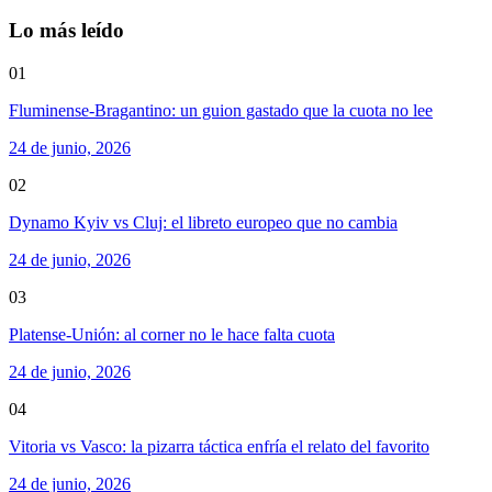
Lo más leído
01
Fluminense-Bragantino: un guion gastado que la cuota no lee
24 de junio, 2026
02
Dynamo Kyiv vs Cluj: el libreto europeo que no cambia
24 de junio, 2026
03
Platense-Unión: al corner no le hace falta cuota
24 de junio, 2026
04
Vitoria vs Vasco: la pizarra táctica enfría el relato del favorito
24 de junio, 2026