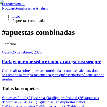
P
PrediccionPE
Noticias
Guías
Reseñas
Análisis
Inicio
›
#apuestas combinadas
#
apuestas combinadas
1
artículo
Guías
·
26 de febrero, 2026
Parlay: por qué seduce tanto y castiga casi siempre
Guía realista sobre apuestas combinadas: cómo se calculan, dónde
se esconde la trampa matemática y en qué escenarios sí tiene sentido
usarlas.
Todas las etiquetas
#
apuestas fútbol
(
71
)
#
serie a
(
34
)
#
liga profesional
(
26
)
#
apuestas
deportivas
(
20
)
#
liga 1
(
15
)
#
cuotas
(
14
)
#
apuestas futbol
(
14
)
#
apuestas en vivo
(
14
)
#
apuestas nba
(
13
)
#
historial