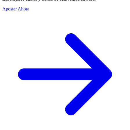
Apostar Ahora