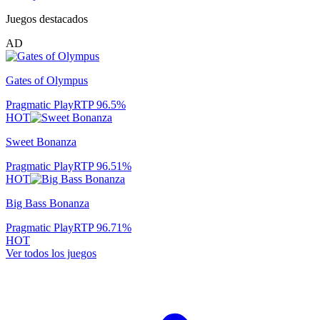
Juegos destacados
AD
Gates of Olympus
Pragmatic Play
RTP
96.5
%
HOT
Sweet Bonanza
Pragmatic Play
RTP
96.51
%
HOT
Big Bass Bonanza
Pragmatic Play
RTP
96.71
%
HOT
Ver todos los juegos