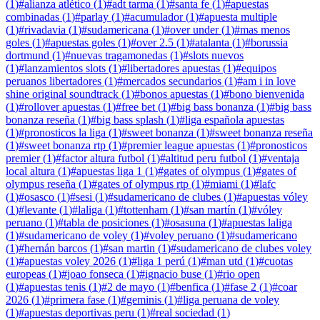
(
1
)
#
alianza atlético
(
1
)
#
adt tarma
(
1
)
#
santa fe
(
1
)
#
apuestas
combinadas
(
1
)
#
parlay
(
1
)
#
acumulador
(
1
)
#
apuesta multiple
(
1
)
#
rivadavia
(
1
)
#
sudamericana
(
1
)
#
over under
(
1
)
#
mas menos
goles
(
1
)
#
apuestas goles
(
1
)
#
over 2.5
(
1
)
#
atalanta
(
1
)
#
borussia
dortmund
(
1
)
#
nuevas tragamonedas
(
1
)
#
slots nuevos
(
1
)
#
lanzamientos slots
(
1
)
#
libertadores apuestas
(
1
)
#
equipos
peruanos libertadores
(
1
)
#
mercados secundarios
(
1
)
#
am i in love
shine original soundtrack
(
1
)
#
bonos apuestas
(
1
)
#
bono bienvenida
(
1
)
#
rollover apuestas
(
1
)
#
free bet
(
1
)
#
big bass bonanza
(
1
)
#
big bass
bonanza reseña
(
1
)
#
big bass splash
(
1
)
#
liga española apuestas
(
1
)
#
pronosticos la liga
(
1
)
#
sweet bonanza
(
1
)
#
sweet bonanza reseña
(
1
)
#
sweet bonanza rtp
(
1
)
#
premier league apuestas
(
1
)
#
pronosticos
premier
(
1
)
#
factor altura futbol
(
1
)
#
altitud peru futbol
(
1
)
#
ventaja
local altura
(
1
)
#
apuestas liga 1
(
1
)
#
gates of olympus
(
1
)
#
gates of
olympus reseña
(
1
)
#
gates of olympus rtp
(
1
)
#
miami
(
1
)
#
lafc
(
1
)
#
osasco
(
1
)
#
sesi
(
1
)
#
sudamericano de clubes
(
1
)
#
apuestas vóley
(
1
)
#
levante
(
1
)
#
laliga
(
1
)
#
tottenham
(
1
)
#
san martín
(
1
)
#
vóley
peruano
(
1
)
#
tabla de posiciones
(
1
)
#
osasuna
(
1
)
#
apuestas laliga
(
1
)
#
sudamericano de voley
(
1
)
#
voley peruano
(
1
)
#
sudamericano
(
1
)
#
hernán barcos
(
1
)
#
san martin
(
1
)
#
sudamericano de clubes voley
(
1
)
#
apuestas voley 2026
(
1
)
#
liga 1 perú
(
1
)
#
man utd
(
1
)
#
cuotas
europeas
(
1
)
#
joao fonseca
(
1
)
#
ignacio buse
(
1
)
#
rio open
(
1
)
#
apuestas tenis
(
1
)
#
2 de mayo
(
1
)
#
benfica
(
1
)
#
fase 2
(
1
)
#
coar
2026
(
1
)
#
primera fase
(
1
)
#
geminis
(
1
)
#
liga peruana de voley
(
1
)
#
apuestas deportivas peru
(
1
)
#
real sociedad
(
1
)