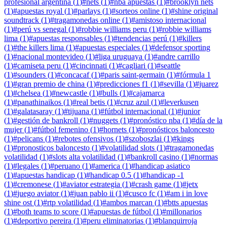
profesional argentina
(
1
)
#
nets
(
1
)
#
nba apuestas
(
1
)
#
brooklyn nets
(
1
)
#
apuestas royal
(
1
)
#
parlays
(
1
)
#
sorteos online
(
1
)
#
shine original
soundtrack
(
1
)
#
tragamonedas online
(
1
)
#
amistoso internacional
(
1
)
#
perú vs senegal
(
1
)
#
robbie williams peru
(
1
)
#
robbie williams
lima
(
1
)
#
apuestas responsables
(
1
)
#
tendencias perú
(
1
)
#
killers
(
1
)
#
the killers lima
(
1
)
#
apuestas especiales
(
1
)
#
defensor sporting
(
1
)
#
nacional montevideo
(
1
)
#
liga uruguaya
(
1
)
#
andre carrillo
(
1
)
#
camiseta peru
(
1
)
#
cincinnati
(
1
)
#
cagliari
(
1
)
#
seattle
(
1
)
#
sounders
(
1
)
#
concacaf
(
1
)
#
paris saint-germain
(
1
)
#
fórmula 1
(
1
)
#
gran premio de china
(
1
)
#
predicciones f1
(
1
)
#
sevilla
(
1
)
#
juarez
(
1
)
#
chelsea
(
1
)
#
newcastle
(
1
)
#
bulls
(
1
)
#
cajamarca
(
1
)
#
panathinaikos
(
1
)
#
real betis
(
1
)
#
cruz azul
(
1
)
#
leverkusen
(
1
)
#
galatasaray
(
1
)
#
tijuana
(
1
)
#
fútbol internacional
(
1
)
#
junior
(
1
)
#
gestión de bankroll
(
1
)
#
nuggets
(
1
)
#
pronóstico nba
(
1
)
#
día de la
mujer
(
1
)
#
fútbol femenino
(
1
)
#
hornets
(
1
)
#
pronósticos baloncesto
(
1
)
#
pelicans
(
1
)
#
rebotes ofensivos
(
1
)
#
szoboszlai
(
1
)
#
kings
(
1
)
#
pronosticos baloncesto
(
1
)
#
volatilidad slots
(
1
)
#
tragamonedas
volatilidad
(
1
)
#
slots alta volatilidad
(
1
)
#
bankroll casino
(
1
)
#
normas
(
1
)
#
legales
(
1
)
#
peruano
(
1
)
#
america
(
1
)
#
handicap asiatico
(
1
)
#
apuestas handicap
(
1
)
#
handicap 0.5
(
1
)
#
handicap -1
(
1
)
#
cremonese
(
1
)
#
aviator estrategia
(
1
)
#
crash game
(
1
)
#
jetx
(
1
)
#
juego aviator
(
1
)
#
juan pablo ii
(
1
)
#
cusco fc
(
1
)
#
am i in love
shine ost
(
1
)
#
rtp volatilidad
(
1
)
#
ambos marcan
(
1
)
#
btts apuestas
(
1
)
#
both teams to score
(
1
)
#
apuestas de fútbol
(
1
)
#
millonarios
(
1
)
#
deportivo pereira
(
1
)
#
peru eliminatorias
(
1
)
#
blanquirroja