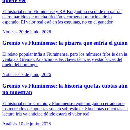
quiere ver
El historial entre Fluminense y RB Bragantino esconde un patrón
claro: partidos de mucha fricción y córners por encima de lo
esperado. El valor real está en las esquinas, no en el ganador.
Noticias
·
20 de junio, 2026
Gremio vs Fluminense: la pizarra que enfría el guion
El relato popular infla a Fluminense, pero los números fríos le dan la
ventaja a Gremio. Analizamos las claves tácticas y estadísticas del
duelo del domingo.
Noticias
·
17 de junio, 2026
Gremio vs Fluminense: la historia que las cuotas aún
no muestran
El historial entre Gremio y Fluminense repite un guion cerrado que
los mercados de apuestas suelen sobrestimar. Sin cuotas concretas, la
lectura fría ya anticipa dónde estará el valor real.
Análisis
·
10 de junio, 2026