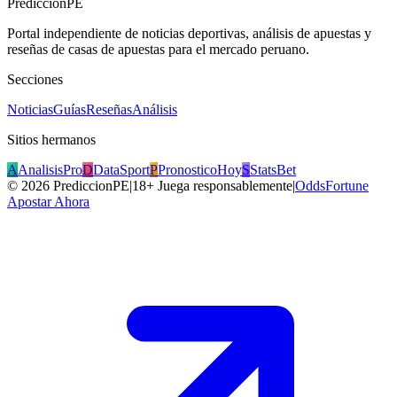
PrediccionPE
Portal independiente de noticias deportivas, análisis de apuestas y
reseñas de casas de apuestas para el mercado peruano.
Secciones
Noticias
Guías
Reseñas
Análisis
Sitios hermanos
A
AnalisisPro
D
DataSport
P
PronosticoHoy
S
StatsBet
©
2026
PrediccionPE
|
18+ Juega responsablemente
|
OddsFortune
Apostar Ahora