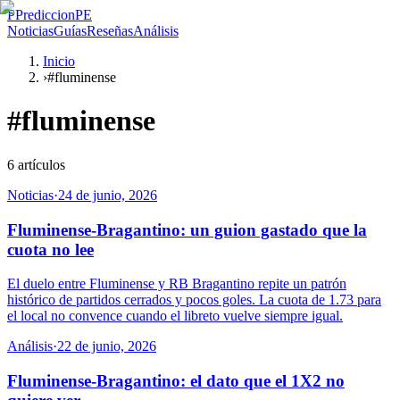
P
PrediccionPE
Noticias
Guías
Reseñas
Análisis
Inicio
›
#fluminense
#
fluminense
6
artículos
Noticias
·
24 de junio, 2026
Fluminense-Bragantino: un guion gastado que la
cuota no lee
El duelo entre Fluminense y RB Bragantino repite un patrón
histórico de partidos cerrados y pocos goles. La cuota de 1.73 para
el local no convence cuando el libreto vuelve siempre igual.
Análisis
·
22 de junio, 2026
Fluminense-Bragantino: el dato que el 1X2 no