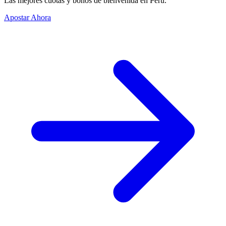
Las mejores cuotas y bonos de bienvenida en Perú.
Apostar Ahora