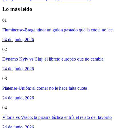
Lo más leído
01
Fluminense-Bragantino: un guion gastado que la cuota no lee
24 de junio, 2026
02
Dynamo Kyiv vs Cluj: el libreto europeo que no cambia
24 de junio, 2026
03
Platense-Unión: al corner no le hace falta cuota
24 de junio, 2026
04
Vitoria vs Vasco: la pizarra táctica enfría el relato del favorito
24 de junio, 2026