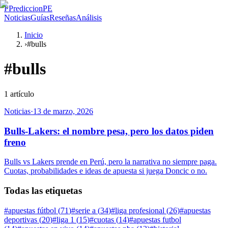
P
PrediccionPE
Noticias
Guías
Reseñas
Análisis
Inicio
›
#bulls
#
bulls
1
artículo
Noticias
·
13 de marzo, 2026
Bulls-Lakers: el nombre pesa, pero los datos piden
freno
Bulls vs Lakers prende en Perú, pero la narrativa no siempre paga.
Cuotas, probabilidades e ideas de apuesta si juega Doncic o no.
Todas las etiquetas
#
apuestas fútbol
(
71
)
#
serie a
(
34
)
#
liga profesional
(
26
)
#
apuestas
deportivas
(
20
)
#
liga 1
(
15
)
#
cuotas
(
14
)
#
apuestas futbol